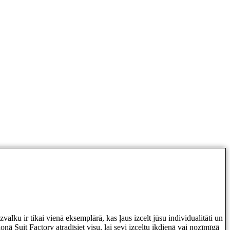
alku ir tikai vienā eksemplārā, kas ļaus izcelt jūsu individualitāti un
onā Suit Factory atradīsiet visu, lai sevi izceltu ikdienā vai nozīmīgā