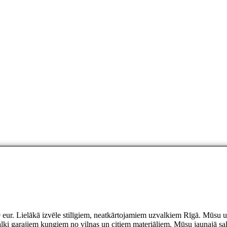
 eur. Lielākā izvēle stilīgiem, neatkārtojamiem uzvalkiem Rīgā. Mūsu uzv
uzvalki garajiem kungiem no vilnas un citiem materiāliem. Mūsu jaunajā sal