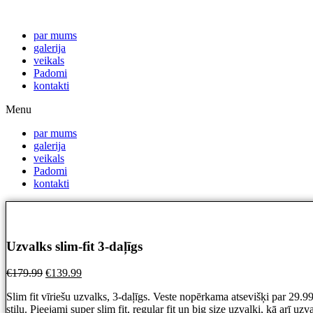
par mums
galerija
veikals
Padomi
kontakti
Menu
par mums
galerija
veikals
Padomi
kontakti
Uzvalks slim-fit 3-daļīgs
€
179.99
€
139.99
Slim fit vīriešu uzvalks, 3-daļīgs. Veste nopērkama atsevišķi par 29.99
stilu. Pieejami super slim fit, regular fit un big size uzvalki, kā arī 